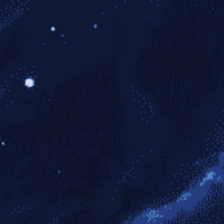
议，请通过以下方式联系官方客服：
m
1. 多端统一适配
针对桌面、移动、小程序端进行布局标准化，用户可跨设备
新引入的“核心组件容错机制”确保即使部分模块异常也不会
2. 推荐系统升级
推荐逻辑加入用户操作偏好、浏览行为等维度，动态生成个