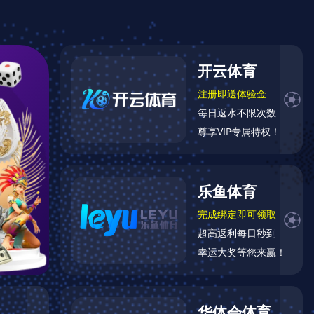
App
公司
体育
注册入口
简介
动态
览或使用即代表您接受所有条款。