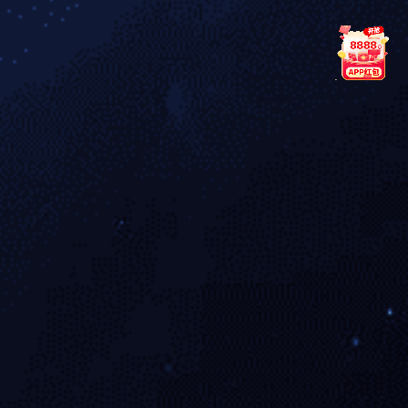
现，便于用户自查；新增记录筛选功能，提高可读
。串联项目中若出现异常，也可自动筛除。
语），支持地区自动切换赛事内容与显示格式。
育(中国)官方网站 的跨区域使用体验。