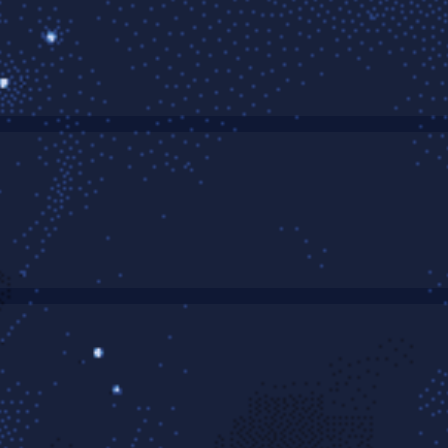
新的个人信息。
信息，若因自身原因造成账户被盗用，本平台不承担责任。
禁出借、转让或共享。
、热门资讯、用户讨论等功能，相关服务会根据非凡体育(中国)官方网站
下行为：
误导性的内容
产权和隐私）
行
推广行为