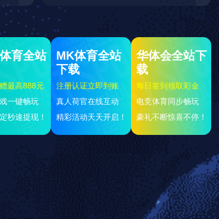
用户不得擅自使用、传播或改编平台
。
平台所在地法院提起诉讼。