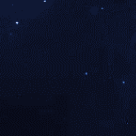
非凡体育ap
亚洲体育服务平台大奖
2022 年度综合类数字体育平台荣誉奖项，肯定平