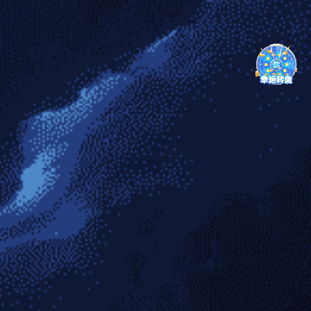
继续浏览赛事与历史操作，无需重复设置。
影响主要流程，进一步增强平台可靠性。
性化推荐。也支持查看平台热投排行。