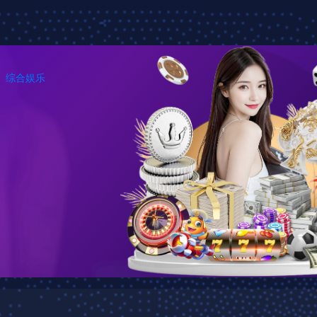
用户使用协议
版本号：v1.0 ｜ 最近更新：2025年7月
平台提供的任何服务之前，请务必阅读并理解本协议内容。访问、注册、浏