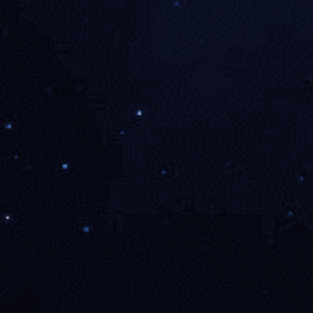
台服务能力。
推荐网站