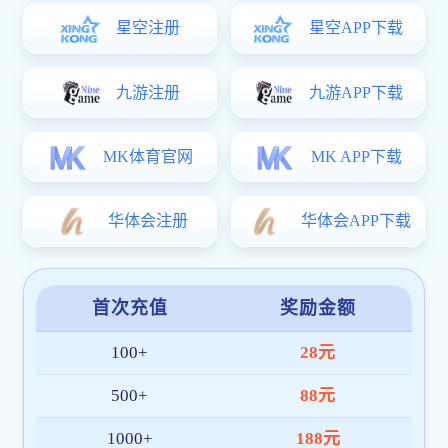
定于4日凌晨00点30分
2026-05-31 22:27
67 次阅读
首页
/
体育动态
在即将到来的法国蒙太古杯女足比赛中，墨西哥U16
队与中国U16队的对决备受期待。比赛定于4日凌晨
00点30分进行，这场较量不仅是两支年轻球队之间的
碰撞，更是各自国家足球发展蓝图的重要一环。本文
将从赛事背景、球队分析、技术特点以及比赛展望四
个方面详细探讨这一精彩对决，为读者呈现出全面而
深刻的理解。
1、赛事背景