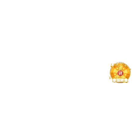
系，同时，在快攻反击方面也展现出了强大的火力。
特别是在身体素质和拼搏精神上，中国姑娘们往往能
够给对手带来巨大的压力，她们渴望用胜利证明自
己，也希望能在此平台上获得更多锻炼机会。
两支球队风格迥异，一方偏向技术流，而另一方则更
注重体能与速度。这种差异将在场上形成独特的碰
撞，如何将自身优势发挥到极致，将成为双方教练需
要重点思考的问题。这种战术上的对抗，将直接影响
到本场比赛的结果，也将为观众带来不一样的视觉享
受。
3、技术特点
从技术层面来看，墨西哥U16队善于运用短传配合，
通过快速的一脚传递撕扯对方防线。同时，她们擅长