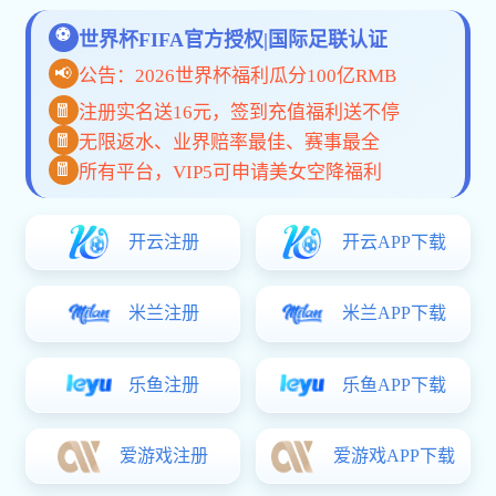
法国蒙太古杯女足第三轮精彩对决
墨西哥U16迎战中国U16比赛时间